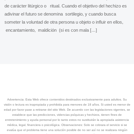
de carácter litúrgico o ritual. Cuando el objetivo del hechizo es
adivinar el futuro se denomina sortilegio, y cuando busca
someter la voluntad de otra persona u objeto o influir en ellos,
encantamiento, maldición (si es con mala […]
Advertencia: Esta Web ofrece contenidos destinados exclusivamente para adultos. Su
visión o lectura es inapropiada y prohibida para menores de 18 años. Si usted es menor de
edad por favor pase a retirarse del sitio Web. De acuerdo con las legislaciones vigentes, se
establece que las predicciones, videncias psíquicas y hechizos, tienen fines de
entretenimiento y ayuda personal por lo tanto estos no sustituirán la apropiada asistencia
médica, legal, financiera o psicológica. Observaciones: Solo se cobrara el servicio si se
evalúa que el problema tiene una solución posible de no ser así no se realizara ningún