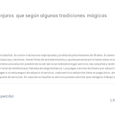
onjuros que según algunas tradiciones mágicas
adultos. Su visión o lectura es inapropiada y prohibida para menores de 18 años. Si usted e
síquicas y hechizos, tienen fines de entretenimiento y ayuda personal por lo tanto estos no s
 tiene una solución posible de no ser así no se realizara ningún servicio, las consultas y aná
 local de telefonía por llamada de larga distancia. Los pagos o envíos de dinero por adquiri
gar si no esta seguro de adquirir el servicio, cada servicio adquirido tiene un pago único, d
ete de servicios. En caso de no resultar tu servicio puedes solicitar que rehaga tu trabajo s
 percibir
Ll