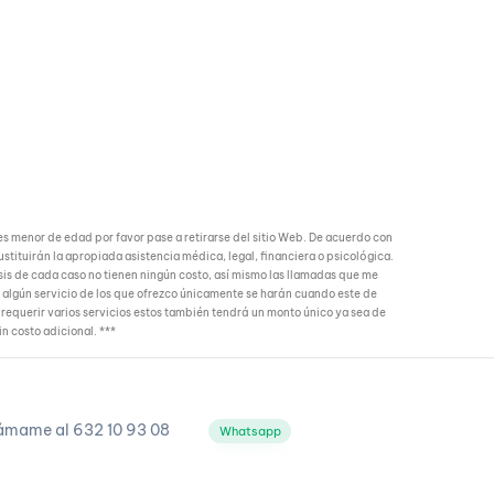
s menor de edad por favor pase a retirarse del sitio Web. De acuerdo con
ustituirán la apropiada asistencia médica, legal, financiera o psicológica.
lisis de cada caso no tienen ningún costo, así mismo las llamadas que me
r algún servicio de los que ofrezco únicamente se harán cuando este de
e requerir varios servicios estos también tendrá un monto único ya sea de
in costo adicional. ***
ámame al 632 10 93 08
Whatsapp