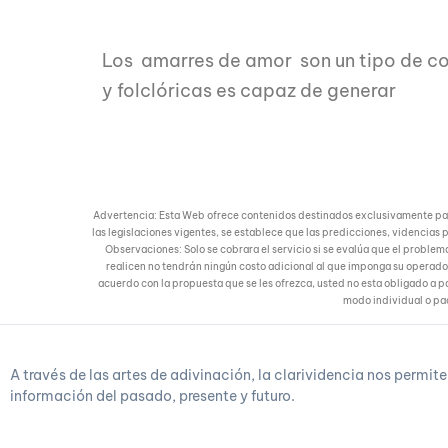
Los amarres de amor son un tipo de c
y folclóricas es capaz de generar
Advertencia: Esta Web ofrece contenidos destinados exclusivamente para 
las legislaciones vigentes, se establece que las predicciones, videncias p
Observaciones: Solo se cobrara el servicio si se evalúa que el problema
realicen no tendrán ningún costo adicional al que imponga su operador
acuerdo con la propuesta que se les ofrezca, usted no esta obligado a pa
modo individual o paqu
A través de las artes de adivinación, la clarividencia nos permite
información del pasado, presente y futuro.